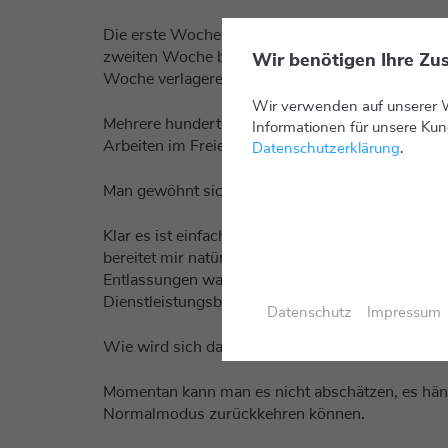
Die erste Woche Homeoffice habe ich noch aussch
✖
zweiten Woche bin ich öfters mit dem Laptop am 
Wir benötigen Ihre Zu
Woche verlagere ich aktiv mehrmals täglich mein 
Wir verwenden auf unserer 
Mehrere hundert Nits Helligkeit und Kontrastver
Informationen für unsere Kun
Arbeiten im Freien (natürlich nicht in der prallen
Datenschutzerklärung
.
Man gewöhnt sich sehr schnell an diese Form de
Klar es ist einfach, wenn man in einer Branche ar
bereitet mir natürlich die Entwicklung bei eini
Entlassungen waren dort die notwendige Reaktio
Dienstleistungsbranchen können nicht auf “Home
Datenschutz
Impressum
Wie wird sich das auf die Budgets für Intranet, KM
Momentan kann man es nicht abschätzen, es hängt
Normalmodus zurückkehren können.