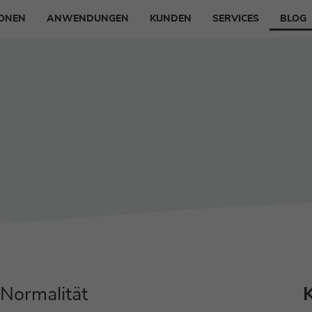
IONEN
ANWENDUNGEN
KUNDEN
SERVICES
BLOG
ntenmanagement
Intranet
Support
smanagement
Private Cloud
Consulting
ration
KMU
Schulungen
ntent Management
Sparkassen Intranet
ow
Gesundheitswesen
 Normalität