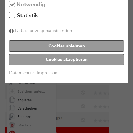
Notwendig
Anwender arbeiten direkt dort, wo die Information
Statistik
verfügbar ist. Das reduziert Kontextwechsel und
vereinfacht die tägliche Arbeit.
Details anzeigen/ausblenden
Workflows direkt starten
Dokumentenfreigaben oder andere Geschäftsprozesse
Cookies ablehnen
können unmittelbar aus dem Dokument heraus
angestoßen werden.
Cookies akzeptieren
Datenschutz
Impressum