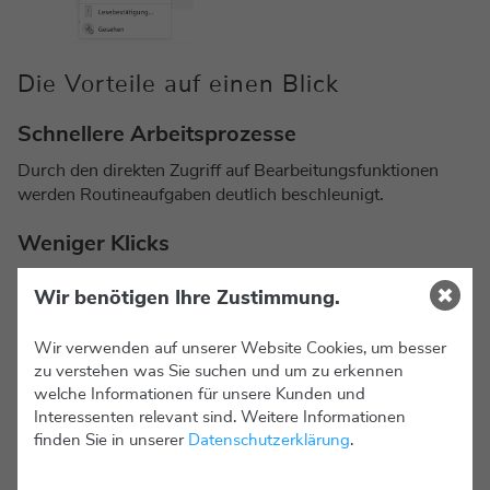
Die Vorteile auf einen Blick
Schnellere Arbeitsprozesse
Durch den direkten Zugriff auf Bearbeitungsfunktionen
werden Routineaufgaben deutlich beschleunigt.
Weniger Klicks
Der Smart Edit Mode reduziert die Anzahl der
Wir benötigen Ihre Zustimmung.
notwendigen Interaktionen und verbessert damit die
Benutzerfreundlichkeit.
Wir verwenden auf unserer Website Cookies, um besser
zu verstehen was Sie suchen und um zu erkennen
Kein Seiten-Refresh
welche Informationen für unsere Kunden und
Da kein Wechsel in einen separaten Edit-Modus
Interessenten relevant sind. Weitere Informationen
erforderlich ist, bleibt die aktuelle Ansicht erhalten.
finden Sie in unserer
Datenschutzerklärung
.
Intuitive Bedienung